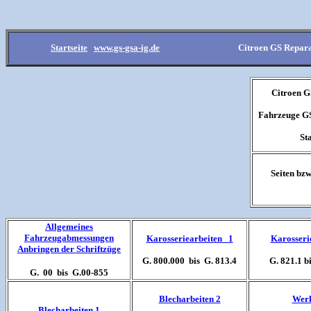
Startseite
www.gs-gsa-ig.de
Citroen GS Repar
Citroen G
Fahrzeuge GS 
St
Seiten bz
Allgemeines
Fahrzeugabmessungen
Karosseriearbeiten 1
Karosseri
Anbringen der Schriftzüge
G. 800.000 bis G. 813.4
G. 821.1 b
G. 00 bis G.00-855
Blecharbeiten 2
Wer
Blecharbeiten 1