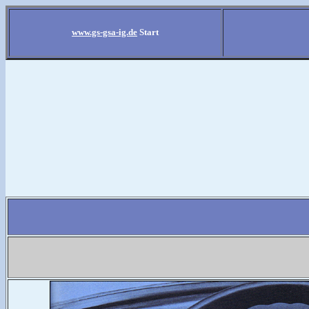
www.gs-gsa-ig.de
Start